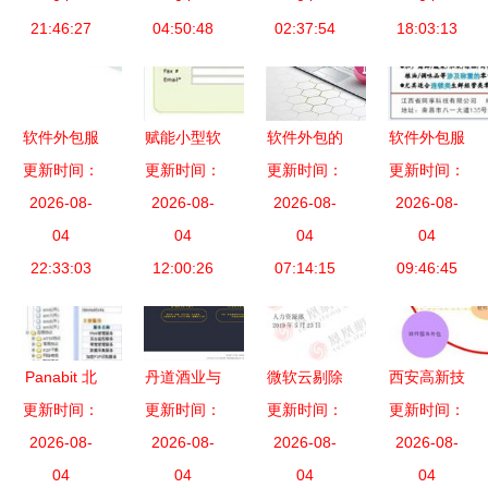
优势解析
21:46:27
04:50:48
的软件外包
02:37:54
18:03:13
书
服务大棋局
软件外包服
赋能小型软
软件外包的
软件外包服
务为何逐渐
更新时间：
件外包公司
更新时间：
更新时间：
交付标准
更新时间：
务 赋能海
失效 从CIO
2026-08-
高效在线协
2026-08-
确保项目成
2026-08-
鲜水产与蔬
2026-08-
视角看产业
04
同工具指南
04
功的关键准
04
菜水果连锁
04
22:33:03
变革
12:00:26
07:14:15
则
行业的数字
09:46:45
化转型
Panabit 北
丹道酒业与
微软云剔除
西安高新技
京派网软件
更新时间：
更新时间：
硅峰网络
华为产品引
更新时间：
术产业开发
更新时间：
产品与服务
2026-08-
信息化赋能
2026-08-
2026-08-
发行业震
区门户网站
2026-08-
中的专业软
04
传统企业，
04
动，多事件
04
软件外包服
04