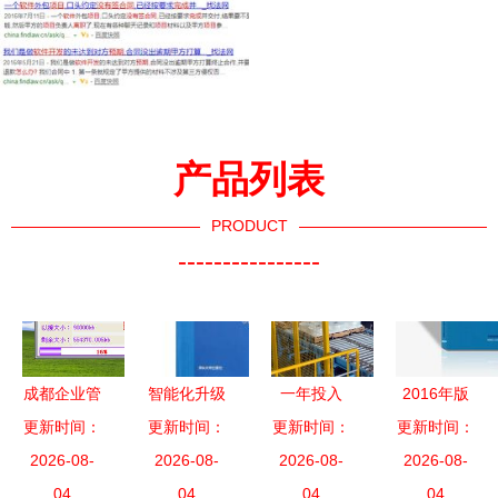
产品列表
PRODUCT
----------------
成都企业管
智能化升级
一年投入
2016年版
理软件定制
更新时间：
快递行业软
更新时间：
300亿元 嘉
更新时间：
软件及信息
更新时间：
开发与外包
2026-08-
件开发外包
2026-08-
兴企业智能
2026-08-
服务外包项
2026-08-
服务的核心
04
提升竞争力
04
化改造背后
04
目商业计划
04