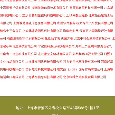
杭州万玺创服科技有限公司
上海宸雄信息科技有限公司
扬州景扬电气设备有限公司
中宏融资担保有限公司
湖南微阵信息技术有限公司
重庆冠鑫贝科技有限公司
北京增
隔科技有限公司
重庆西柏阳健信息科技有限公司
互联网数据服务
北京拓佰建筑工程
有限公司
上海诚兑金融信息服务有限公司
应用软件服务
程力专用汽车股份有限公司
销售十三分公司
上海北速诗网络科技有限公司
海南电影网
云南丽游国际旅行社有限
公司
苍南集美数字印刷有限公司
化妆品零售
灭菌方柜
北京中科金腾科技有限公司
北
京易积标信息科技有限公司
宁波倍科液压科技有限公司
郑州三力金属有限责任公司
云南青才信息科技有限公司
连云港荣义建材有限公司
郑州和驰商贸有限公司
日照了
尘化妆品有限公司
上海昶杰网络科技有限公司
程力专用汽车股份有限公司
河南蝉清
网络科技有限公司
昆明臧培科技有限公司
维艾妮（天津）国际贸易有限公司
上海睿
清进出口有限公司
上海叻恒信息科技有限公司
北京绿维文旅科技发展有限公司
地址：上海市青浦区外青松公路7548弄588号1幢1层