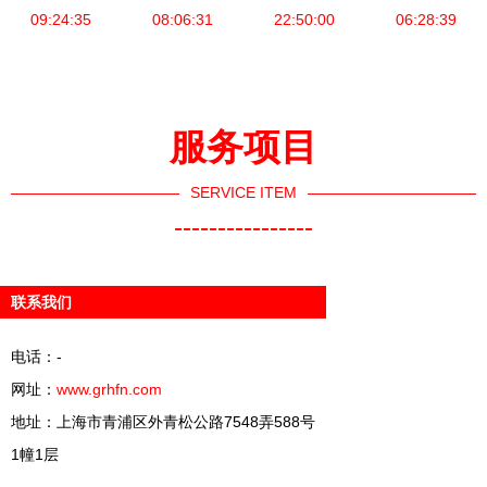
件外包解决
09:24:35
开拓全球市
08:06:31
折射全球科
22:50:00
务介绍与优
06:28:39
方案
场新篇章
技供应链博
势分析
弈加剧
服务项目
SERVICE ITEM
----------------
联系我们
电话：-
网址：
www.grhfn.com
地址：上海市青浦区外青松公路7548弄588号
1幢1层