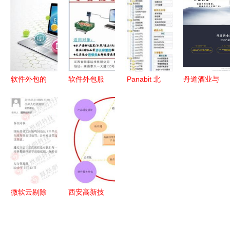
化改造背后
目商业计划
视角看产业
同工具指南
的软件外包
书
变革
服务大棋局
软件外包的
软件外包服
Panabit 北
丹道酒业与
交付标准
务 赋能海
京派网软件
硅峰网络
确保项目成
鲜水产与蔬
产品与服务
信息化赋能
功的关键准
菜水果连锁
中的专业软
传统企业，
则
行业的数字
件外包解决
开拓全球市
化转型
方案
场新篇章
微软云剔除
西安高新技
华为产品引
术产业开发
发行业震
区门户网站