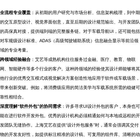
全流程专业覆盖
：从初期的用户研究与市场分析、信息架构梳理，到中期
的交互原型设计、视觉界面创意，直至后期的设计规范输出、与开发团队
的高保真对接，提供端到端的完整服务链。对于车载导航UI，还可能包括
对车规级设计标准、ADAS（高级驾驶辅助系统）信息融合显示等前沿领
域的专业考量。
跨领域经验融合
：艾艺等成熟机构往往服务过金融、医疗、教育、物联
网、智能硬件等多个行业的客户。这种跨领域的经验使其设计师能够将其
他行业的优秀交互模式或视觉解决方案创造性地应用于软件或车载场景，
带来创新突破。例如，将消费级应用的简洁美学与车载系统所需的稳健可
靠性相结合。
深度理解“软件外包”的协同需求
：许多寻求UI设计外包的客户，本身也可
能在进行软件开发外包。优秀的设计机构必须精通如何与本地或远程的开
发团队无缝协作。上海艾艺在提供“设计外包服务”时，通常会强调其交付
物的开发友好性，如提供标注精准的设计稿、可复用的组件库、清晰的动